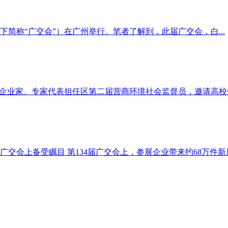
（以下简称“广交会”）在广州举行。笔者了解到，此届广交会，白...
名企业家、专家代表担任区第二届营商环境社会监督员，邀请高校知名
会上备受瞩目 第134届广交会上，参展企业带来约68万件新展品