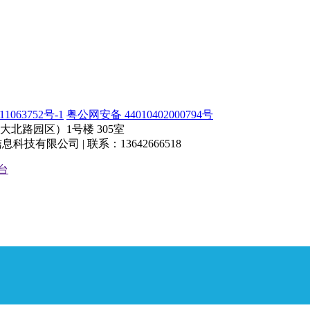
1063752号-1
粤公网安备 44010402000794号
北路园区）1号楼 305室
有限公司 | 联系：13642666518
台