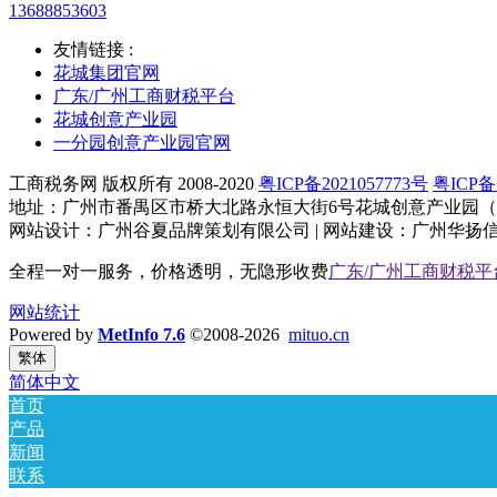
13688853603
友情链接 :
花城集团官网
广东/广州工商财税平台
花城创意产业园
一分园创意产业园官网
工商税务网 版权所有 2008-2020
粤ICP备2021057773号
粤ICP备1
地址：广州市番禺区市桥大北路永恒大街6号花城创意产业园（大
网站设计：广州谷夏品牌策划有限公司 | 网站建设：广州华扬信息科技
全程一对一服务，价格透明，无隐形收费
广东/广州工商财税平
网站统计
Powered by
MetInfo 7.6
©2008-2026
mituo.cn
繁体
简体中文
首页
产品
新闻
联系