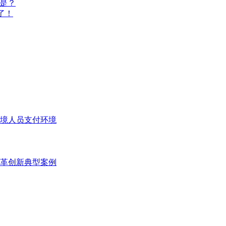
的是？
了！
境人员支付环境
变革创新典型案例