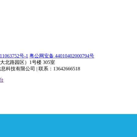
1063752号-1
粤公网安备 44010402000794号
北路园区）1号楼 305室
有限公司 | 联系：13642666518
台