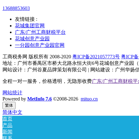
13688853603
友情链接 :
花城集团官网
广东/广州工商财税平台
花城创意产业园
一分园创意产业园官网
工商税务网 版权所有 2008-2020
粤ICP备2021057773号
粤ICP备1
地址：广州市番禺区市桥大北路永恒大街6号花城创意产业园（大
网站设计：广州谷夏品牌策划有限公司 | 网站建设：广州华扬信息科技
全程一对一服务，价格透明，无隐形收费
广东/广州工商财税平
网站统计
Powered by
MetInfo 7.6
©2008-2026
mituo.cn
繁体
简体中文
首页
产品
新闻
联系