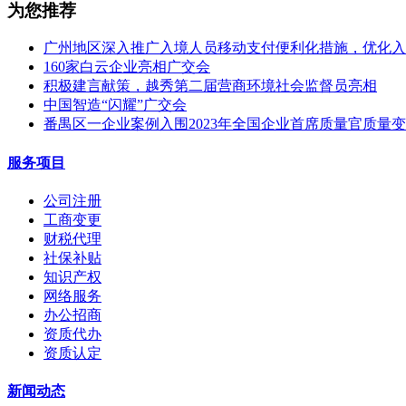
为您推荐
广州地区深入推广入境人员移动支付便利化措施，优化入
160家白云企业亮相广交会
积极建言献策，越秀第二届营商环境社会监督员亮相
中国智造“闪耀”广交会
番禺区一企业案例入围2023年全国企业首席质量官质量
服务项目
公司注册
工商变更
财税代理
社保补贴
知识产权
网络服务
办公招商
资质代办
资质认定
新闻动态