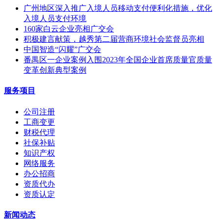
广州地区深入推广入境人员移动支付便利化措施，优化
入境人员支付环境
160家白云企业亮相广交会
积极建言献策，越秀第二届营商环境社会监督员亮相
中国智造“闪耀”广交会
番禺区一企业案例入围2023年全国企业首席质量官质量
变革创新典型案例
服务项目
公司注册
工商变更
财税代理
社保补贴
知识产权
网络服务
办公招商
资质代办
资质认定
新闻动态