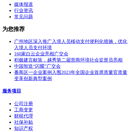
媒体报道
行业资讯
常见问题
为您推荐
广州地区深入推广入境人员移动支付便利化措施，优化
入境人员支付环境
160家白云企业亮相广交会
积极建言献策，越秀第二届营商环境社会监督员亮相
中国智造“闪耀”广交会
番禺区一企业案例入围2023年全国企业首席质量官质量
变革创新典型案例
服务项目
公司注册
工商变更
财税代理
社保补贴
知识产权