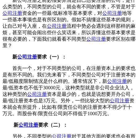
新公司注册之前必须要弄清楚自己想要注册的公司，是什
么类型的，不同类型的公司，就会有不同的要求，不管是对于
公司注册
资金的一些最/低标准等基本要求，对
公司注册
地等
一些基本事项也是有所区别的。假如不搞懂这些基本的规则，
让自己对号入座，在
公司注册
流程中势必会遇到这样那样的麻
烦，甚至可能会闹出些什么笑话来，所以弄懂这些基本要求是
很有必要的，下面我们就看看不同类型
公司注册
要求区别在哪
里？
新
公司注册
要求（一）：
首先一个，对于不同类型的公司，在注册资本上的要求也
是有所不同的。我们先来看下，不同类型公司对于注册资本的
最/低额度限制情况是什么样的。通常情况下，新
公司注册
的
最/低资本也不低于30000元，这种类型就是非公司企业法入，
这种类型的
公司注册
资本是最少的，也就是说想要开办公司，
最/低注册资本也是3万元。另外，一些比较大型的
公司注册
资
本就会有所提升，比如有/限责任公司的注册资本不得少于十
万元。而股份有/限责任公司则不得低于1000万元。
新
公司注册
要求（二）：
另外，不同类型的
公司注册
对于其他方面的要求也会有所