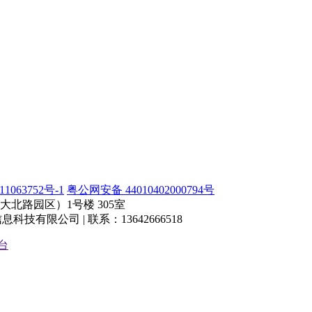
1063752号-1
粤公网安备 44010402000794号
北路园区）1号楼 305室
有限公司 | 联系：13642666518
台