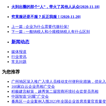
火到出圈的那个“人”，带火了其他人从众[2020-11-18]
究竟服还是不服？反正我服！[2020-11-20]
上一篇
: 企业为什么需要代缴社保?
下一篇
: 一般纳税人和小规模纳税人有什么区别
新闻动态
媒体报道
行业资讯
常见问题
为您推荐
广州地区深入推广入境人员移动支付便利化措施，优化入
160家白云企业亮相广交会
积极建言献策，越秀第二届营商环境社会监督员亮相
中国智造“闪耀”广交会
番禺区一企业案例入围2023年全国企业首席质量官质量