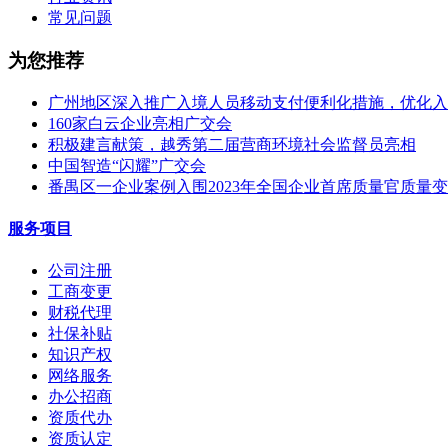
常见问题
为您推荐
广州地区深入推广入境人员移动支付便利化措施，优化入
160家白云企业亮相广交会
积极建言献策，越秀第二届营商环境社会监督员亮相
中国智造“闪耀”广交会
番禺区一企业案例入围2023年全国企业首席质量官质量
服务项目
公司注册
工商变更
财税代理
社保补贴
知识产权
网络服务
办公招商
资质代办
资质认定