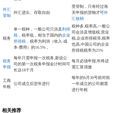
受管制，只有经过海
外汇
外汇进出、存取自由
关申报的货物才可
外
管制
汇核销
税种多,税率高,一般公
单一税种，一般公司只涉及
利得
司会涉及增值税,营业
税
，税率低，相当于国内的
企业
税务
税,企业所得税等,税率
所得税
，税率为利润（收入-成
也高,中国公司的企业
本-费用）的16.5%，
所得税税率为25%
每年只需申报一次税务,新设公
税务
每月必须申报,年终还
司的第一次税务申报会计时间可
申报
需汇算清缴
长达18个月
每年的6月30号前对前
工商
公司成立后翌年进行
一年成立的公司都需
年检
进行年检
相关推荐