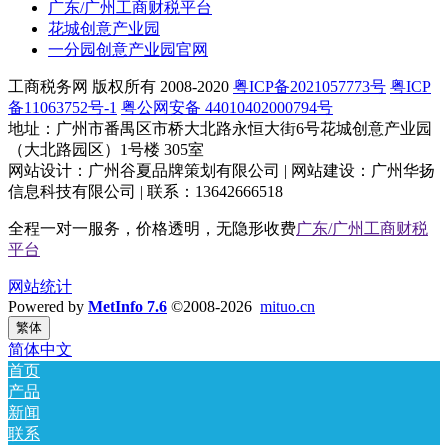
广东/广州工商财税平台
花城创意产业园
一分园创意产业园官网
工商税务网 版权所有 2008-2020
粤ICP备2021057773号
粤ICP
备11063752号-1
粤公网安备 44010402000794号
地址：广州市番禺区市桥大北路永恒大街6号花城创意产业园
（大北路园区）1号楼 305室
网站设计：广州谷夏品牌策划有限公司 | 网站建设：广州华扬
信息科技有限公司 | 联系：13642666518
全程一对一服务，价格透明，无隐形收费
广东/广州工商财税
平台
网站统计
Powered by
MetInfo 7.6
©2008-2026
mituo.cn
繁体
简体中文
首页
产品
新闻
联系