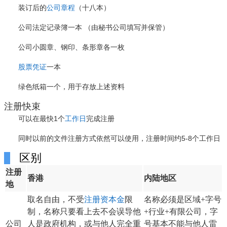
装订后的
公司章程
（十八本）
公司法定记录簿一本 （由秘书公司填写并保管）
公司小圆章、钢印、条形章各一枚
股票凭证
一本
绿色纸箱一个，用于存放上述资料
注册快束
可以在最快1个
工作日
完成注册
同时以前的文件注册方式依然可以使用，注册时间约5-8个工作日
区别
注册
香港
内陆地区
地
取名自由，不受
注册资本金
限
名称必须是区域+字号
制，名称只要看上去不会误导他
+行业+有限公司，字
公司
人是政府机构，或与他人完全重
号基本不能与他人雷