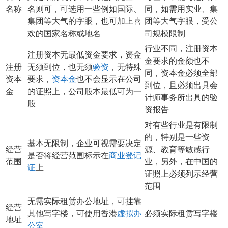
名称
名则可，可选用一些例如国际、
同，如需用实业、集
集团等大气的字眼，也可加上喜
团等大气字眼，受公
欢的国家名称或地名
司规模限制
行业不同，注册资本
注册资本无最低资金要求，资金
金要求的金额也不
注册
无须到位，也无须
验资
，无特殊
同，资本金必须全部
资本
要求，
资本金
也不会显示在公司
到位，且必须出具会
金
的证照上，公司股本最低可为一
计师事务所出具的验
股
资报告
对有些行业是有限制
的，特别是一些资
基本无限制，企业可视需要决定
经营
源、教育等敏感行
是否将经营范围标示在
商业登记
范围
业，另外，在中国的
证
上
证照上必须列示经营
范围
无需实际租赁办公地址，可挂靠
经营
其他写字楼，可使用香港
虚拟办
必须实际租赁写字楼
地址
公室