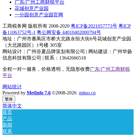
广东/广州工商财税平台
花城创意产业园
一分园创意产业园官网
工商税务网 版权所有 2008-2020
粤ICP备2021057773号
粤ICP
备11063752号-1
粤公网安备 44010402000794号
地址：广州市番禺区市桥大北路永恒大街6号花城创意产业园
（大北路园区）1号楼 305室
网站设计：广州谷夏品牌策划有限公司 | 网站建设：广州华扬
信息科技有限公司 | 联系：13642666518
全程一对一服务，价格透明，无隐形收费
广东/广州工商财税
平台
网站统计
Powered by
MetInfo 7.6
©2008-2026
mituo.cn
繁体
简体中文
首页
产品
新闻
联系