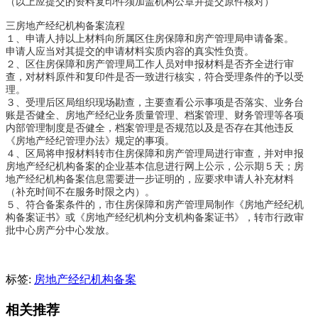
（以上应提交的资料复印件须加盖机构公章并提交原件核对）

三房地产经纪机构备案流程

１、申请人持以上材料向所属区住房保障和房产管理局申请备案。　
申请人应当对其提交的申请材料实质内容的真实性负责。　

２、区住房保障和房产管理局工作人员对申报材料是否齐全进行审
查，对材料原件和复印件是否一致进行核实，符合受理条件的予以受
理。

３、受理后区局组织现场勘查，主要查看公示事项是否落实、业务台
账是否健全、房地产经纪业务质量管理、档案管理、财务管理等各项
内部管理制度是否健全，档案管理是否规范以及是否存在其他违反
《房地产经纪管理办法》规定的事项。　

４、区局将申报材料转市住房保障和房产管理局进行审查，并对申报
房地产经纪机构备案的企业基本信息进行网上公示，公示期５天；房
地产经纪机构备案信息需要进一步证明的，应要求申请人补充材料
（补充时间不在服务时限之内）。

５、符合备案条件的，市住房保障和房产管理局制作《房地产经纪机
构备案证书》或《房地产经纪机构分支机构备案证书》，转市行政审
批中心房产分中心发放。
标签:
房地产经纪机构备案
相关推荐